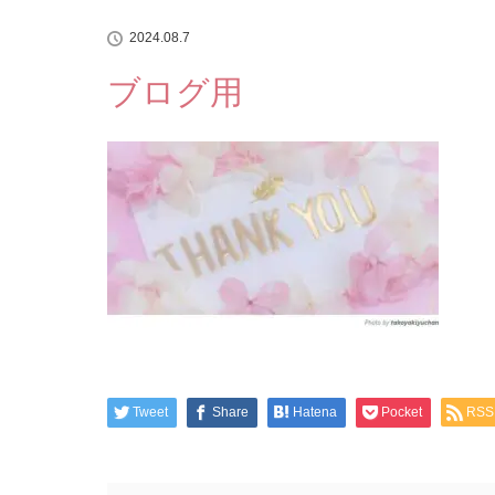
2024.08.7
ブログ用
Tweet
Share
Hatena
Pocket
RSS