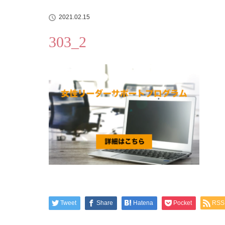
2021.02.15
303_2
Tweet
Share
Hatena
Pocket
RSS