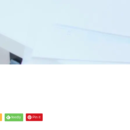
feedly
Pin it