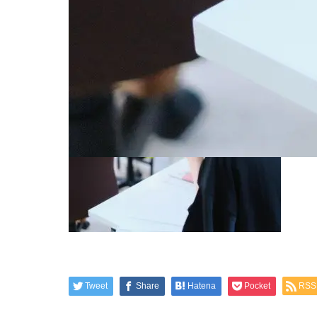
2021.07.5
9
Tweet
Share
Hatena
Pocket
RSS