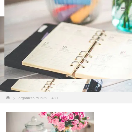
organizer-791939__480
ホーム
organizer-791939__480